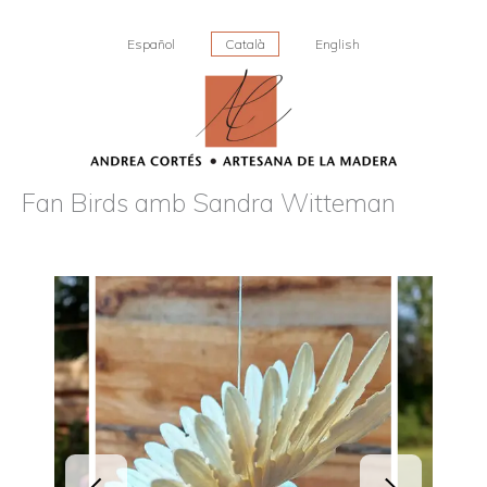
Vés
al
Español
Català
English
contingut
Fan Birds amb Sandra Witteman