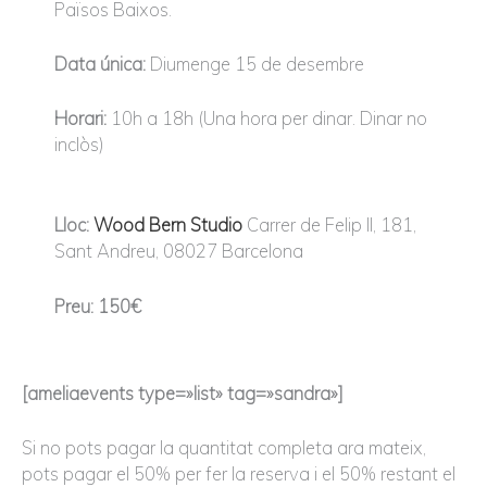
Països Baixos.
Data única:
Diumenge 15 de desembre
Horari:
10h a 18h (Una hora per dinar. Dinar no
inclòs)
Lloc:
Wood Bern Studio
Carrer de Felip II, 181,
Sant Andreu, 08027 Barcelona
Preu: 150€
[ameliaevents type=»list» tag=»sandra»]
Si no pots pagar la quantitat completa ara mateix,
pots pagar el 50% per fer la reserva i el 50% restant el