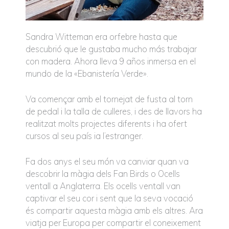
Sandra Witteman era orfebre hasta que
descubrió que le gustaba mucho más trabajar
con madera. Ahora lleva 9 años inmersa en el
mundo de la «Ebanistería Verde».
Va començar amb el tornejat de fusta al torn
de pedal i la talla de culleres, i des de llavors ha
realitzat molts projectes diferents i ha ofert
cursos al seu país ia l’estranger.
Fa dos anys el seu món va canviar quan va
descobrir la màgia dels Fan Birds o Ocells
ventall a Anglaterra. Els ocells ventall van
captivar el seu cor i sent que la seva vocació
és compartir aquesta màgia amb els altres. Ara
viatja per Europa per compartir el coneixement