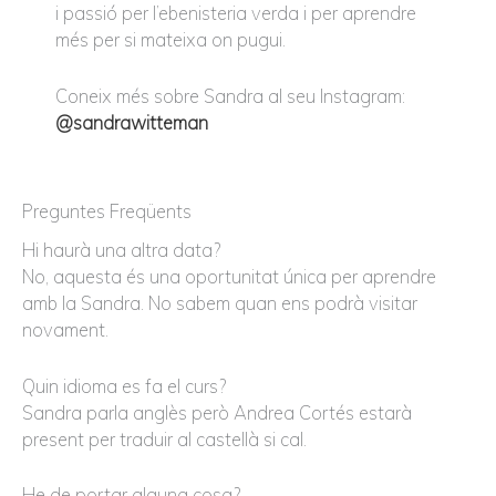
i passió per l’ebenisteria verda i per aprendre
més per si mateixa on pugui.
Coneix més sobre Sandra al seu Instagram:
@sandrawitteman
Preguntes Freqüents
Hi haurà una altra data?
No, aquesta és una oportunitat única per aprendre
amb la Sandra. No sabem quan ens podrà visitar
novament.
Quin idioma es fa el curs?
Sandra parla anglès però Andrea Cortés estarà
present per traduir al castellà si cal.
He de portar alguna cosa?