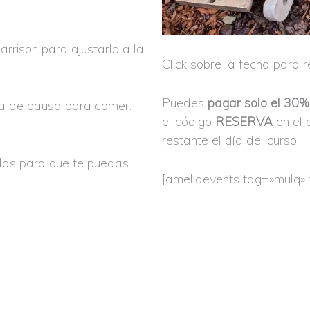
rrison para ajustarlo a la
Click sobre la fecha para r
Puedes
pagar solo el 30% 
ra de pausa para comer.
el código
RESERVA
en el 
restante el día del curso.
das para que te puedas
[ameliaevents tag=»mulq» t